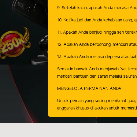
9. Setelah kalah, apakah Anda merasa A
10. Ketika judi dan Anda kehabisan uang, 
11. Apakah Anda berjudi hingga sen terakh
12. Apakah Anda berbohong, mencuri atau
13. Apakah Anda merasa depresi atau bah
Semakin banyak Anda menjawab 'ya' terha
mencari bantuan dan saran melalui saluran 
MENGELOLA PERMAINAN ANDA
Untuk pemain yang sering menikmati judi
anggaran khusus dilakukan untuk memasti