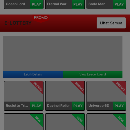
Ocean Lord
Eternal War
Soda Man
PLAY
PLAY
PLAY
PROMO
E-LOTTERY
Lihat Semua
Lebih Details
View Leaderboard
PROMO
PROMO
PROMO
Roulette Trinity
Davinci Roller
Universe 6D
PLAY
PLAY
PLAY
NEW
NEW
NEW