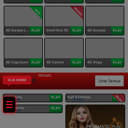
PROMO
NEW
4D Europe Lotto
Devil Dice 3D
4D Scorpio
PLAY
PLAY
PLAY
4D Capricorn
4D Cancer
4D Virgo
PLAY
PLAY
PLAY
PROMO
LIVE CASINO
KLIK DISINI!
Lihat Semua
PROMO
Hogaming
Sg8 Evolution
PLAY
PLAY
SBO Casino
PLAY