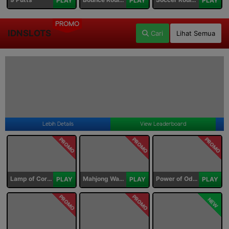
PLAY
PLAY
PLAY
PROMO
IDNSLOTS
Cari
Lihat Semua
Lebih Details
View Leaderboard
PROMO
PROMO
PROMO
Lamp of Cornucopia
Mahjong Ways IV
Power of Odin 1000
PLAY
PLAY
PLAY
PROMO
PROMO
NEW