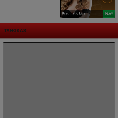
Pragmatic Live
PLAY
TANGKAS