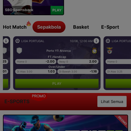
SBO Sportsbook
PLAY
Hot Match
Sepakbola
Basket
E-Sport
LIGA PORTUGAL
10/08, 12:00 AM
LIGA PORTUGAL
Porto
VS
Alverca
Benf
FT.Handicap
F
-2.00
2.00
-2
Home 0
Away 0
Home 0
Over/Under
O
1.03
-1.16
1
Di Atas 3.00
Di Bawah 3.00
Di Atas 3.25
PLAY
PROMO
E-SPORTS
Lihat Semua
PROMO