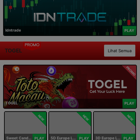
Idntrade
PLAY
PROMO
TOGEL
Lihat Semua
PROMO
TOGEL
PLAY
NEW
NEW
NEW
Sweet Candy 3D
5D Europe Lotto
3D Europe Lotto
PLAY
PLAY
PLAY