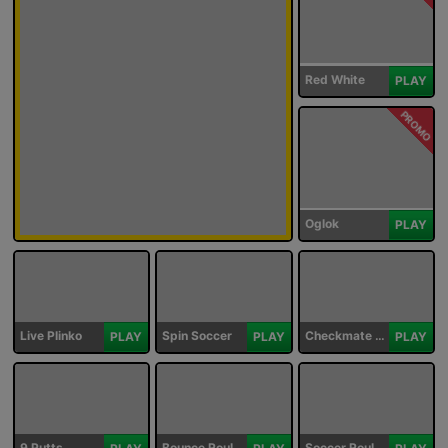
Red White
PLAY
PROMO
Oglok
PLAY
Live Plinko
Spin Soccer
Checkmate Rush
PLAY
PLAY
PLAY
9 Putts
Bounce Roulette
Soccer Roulette