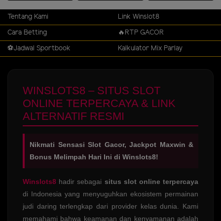
Tentang Kami
Link Winslot8
Cara Betting
🔥RTP GACOR
⚽️Jadwal Sportbook
Kalkulator Mix Parlay
WINSLOTS8 – SITUS SLOT
ONLINE TERPERCAYA & LINK
ALTERNATIF RESMI
Nikmati Sensasi Slot Gacor, Jackpot Maxwin &
Bonus Melimpah Hari Ini di Winslots8!
Winslots8
hadir sebagai
situs slot online terpercaya
di Indonesia yang menyuguhkan ekosistem permainan
judi daring terlengkap dari provider kelas dunia. Kami
memahami bahwa keamanan dan kenyamanan adalah