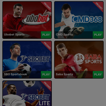
PROMO
PROMO
Ubobet Sports
CMD Sports
PLAY
PLAY
PROMO
SBO Sportsbook
Saba Sports
PLAY
PLAY
PROMO