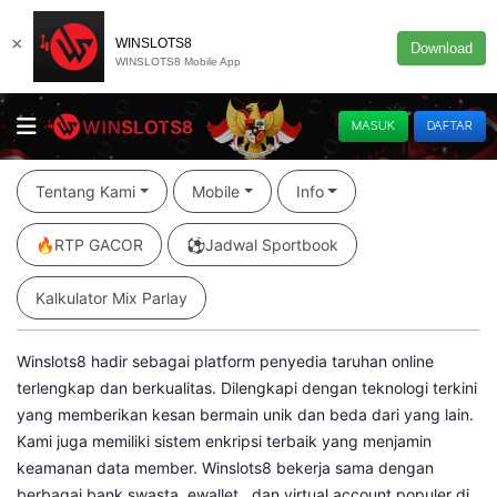
×
WINSLOTS8
Download
WINSLOTS8 Mobile App
MASUK
DAFTAR
Tentang Kami
Mobile
Info
🔥RTP GACOR
⚽️Jadwal Sportbook
Kalkulator Mix Parlay
Winslots8 hadir sebagai platform penyedia taruhan online
terlengkap dan berkualitas. Dilengkapi dengan teknologi terkini
yang memberikan kesan bermain unik dan beda dari yang lain.
Kami juga memiliki sistem enkripsi terbaik yang menjamin
keamanan data member. Winslots8 bekerja sama dengan
berbagai bank swasta, ewallet , dan virtual account populer di